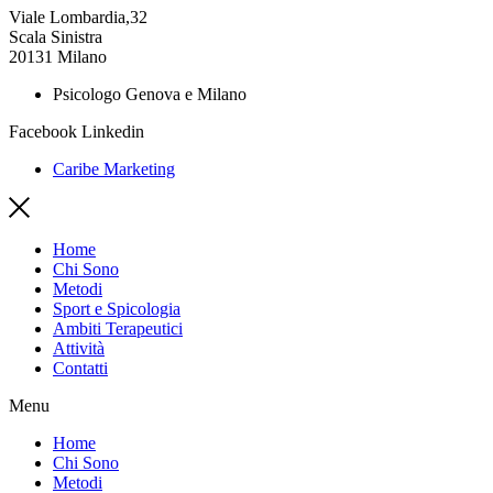
Viale Lombardia,32
Scala Sinistra
20131 Milano
Psicologo Genova e Milano
Facebook
Linkedin
Caribe Marketing
Home
Chi Sono
Metodi
Sport e Spicologia
Ambiti Terapeutici
Attività
Contatti
Menu
Home
Chi Sono
Metodi