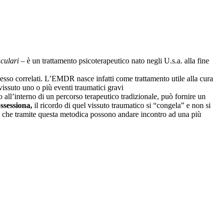
culari
– è un trattamento psicoterapeutico nato negli U.s.a. alla fine
d esso correlati. L’EMDR nasce infatti come trattamento utile alla cura
vissuto uno o più eventi traumatici gravi
to all’interno di un percorso terapeutico tradizionale, può fornire un
ossessiona,
il ricordo di quel vissuto traumatico si “congela” e non si
omi che tramite questa metodica possono andare incontro ad una più