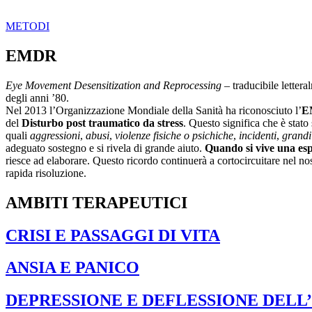
METODI
EMDR
Eye Movement Desensitization and Reprocessing
– traducibile letter
degli anni ’80.
Nel 2013 l’Organizzazione Mondiale della Sanità ha riconosciuto l’
E
del
Disturbo post traumatico da stress
. Questo significa che è stato
quali
aggressioni
,
abusi
,
violenze fisiche o psichiche
,
incidenti
,
grandi 
adeguato sostegno e si rivela di grande aiuto.
Quando si vive una esp
riesce ad elaborare. Questo ricordo continuerà a cortocircuitare nel n
rapida risoluzione.
AMBITI TERAPEUTICI
CRISI E PASSAGGI DI VITA
ANSIA E PANICO
DEPRESSIONE E DEFLESSIONE DEL